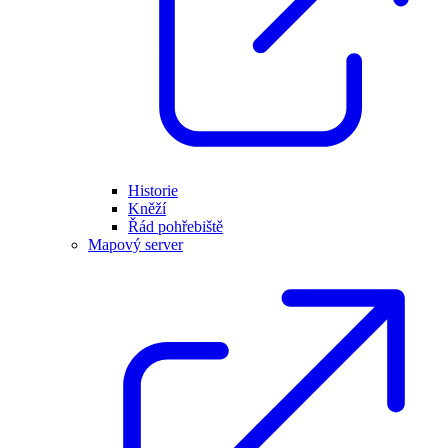
Historie
Kněží
Řád pohřebiště
Mapový server