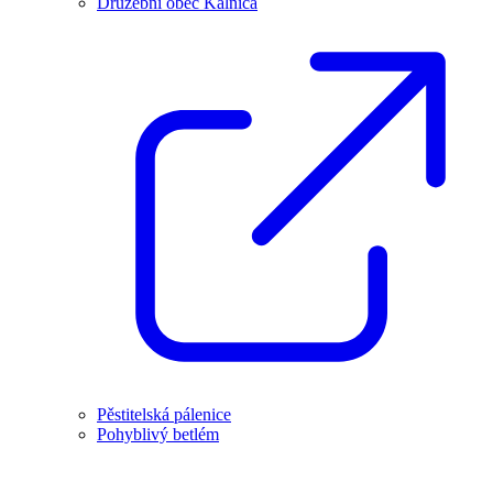
Družební obec Kálnica
Pěstitelská pálenice
Pohyblivý betlém