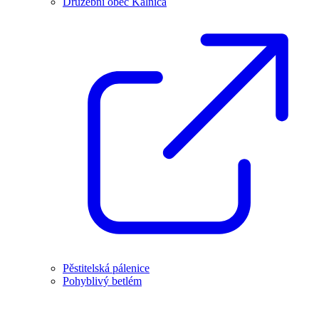
Družební obec Kálnica
Pěstitelská pálenice
Pohyblivý betlém