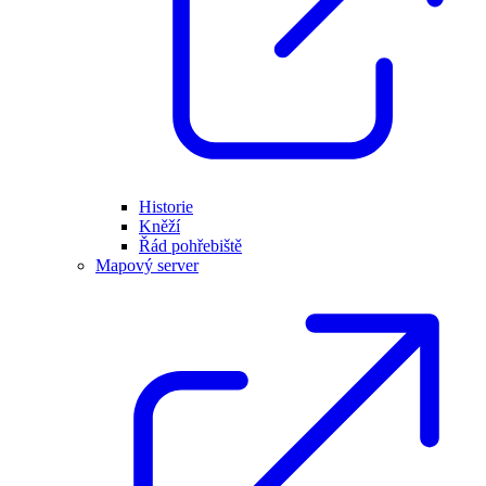
Historie
Kněží
Řád pohřebiště
Mapový server