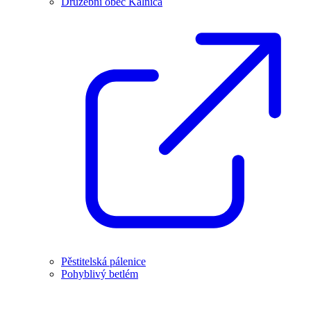
Družební obec Kálnica
Pěstitelská pálenice
Pohyblivý betlém