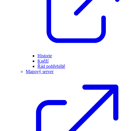
Historie
Kněží
Řád pohřebiště
Mapový server