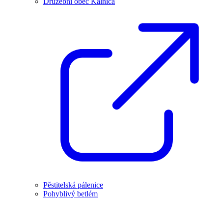
Družební obec Kálnica
Pěstitelská pálenice
Pohyblivý betlém