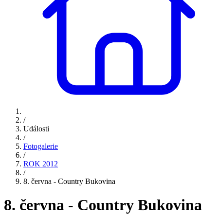
/
Události
/
Fotogalerie
/
ROK 2012
/
8. června - Country Bukovina
8. června - Country Bukovina