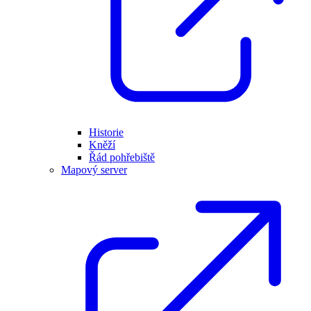
Historie
Kněží
Řád pohřebiště
Mapový server