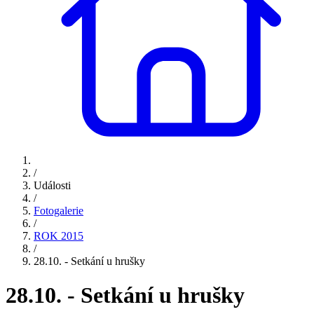
/
Události
/
Fotogalerie
/
ROK 2015
/
28.10. - Setkání u hrušky
28.10. - Setkání u hrušky