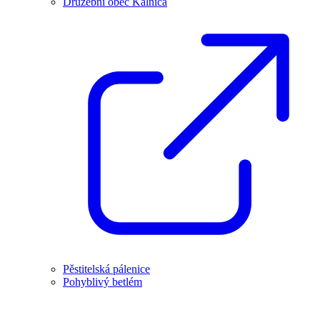
Družební obec Kálnica
Pěstitelská pálenice
Pohyblivý betlém