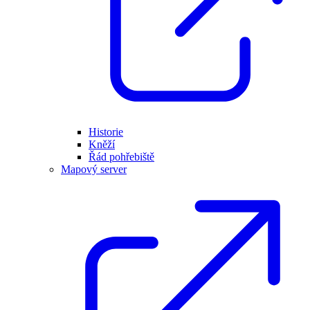
Historie
Kněží
Řád pohřebiště
Mapový server