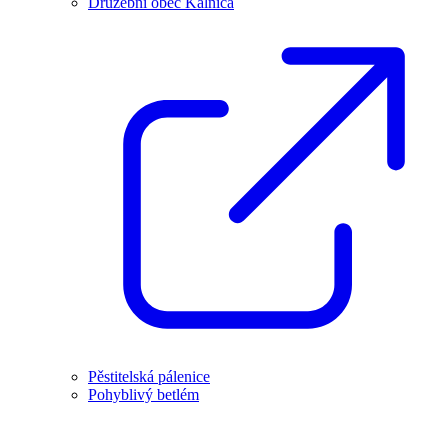
Družební obec Kálnica
Pěstitelská pálenice
Pohyblivý betlém