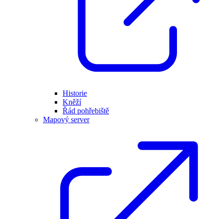
Historie
Kněží
Řád pohřebiště
Mapový server