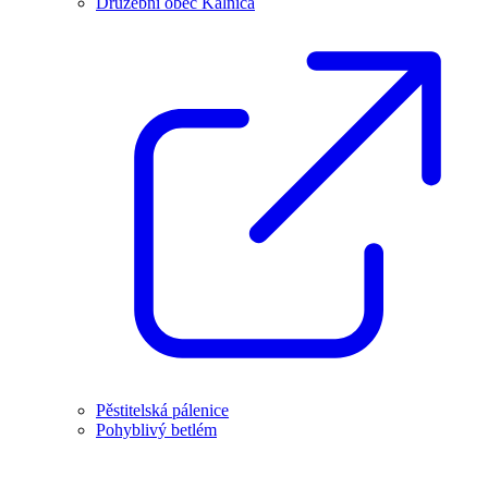
Družební obec Kálnica
Pěstitelská pálenice
Pohyblivý betlém