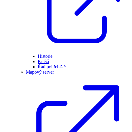
Historie
Kněží
Řád pohřebiště
Mapový server