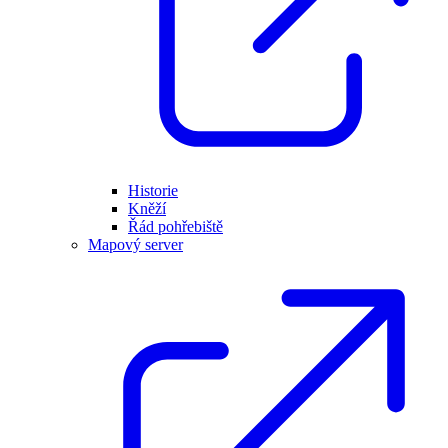
Historie
Kněží
Řád pohřebiště
Mapový server