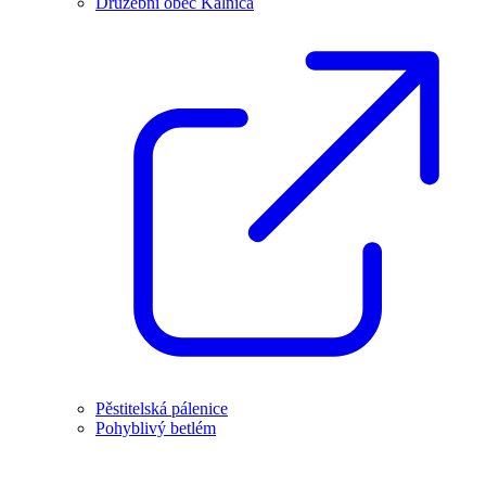
Družební obec Kálnica
Pěstitelská pálenice
Pohyblivý betlém