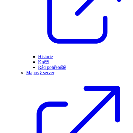
Historie
Kněží
Řád pohřebiště
Mapový server