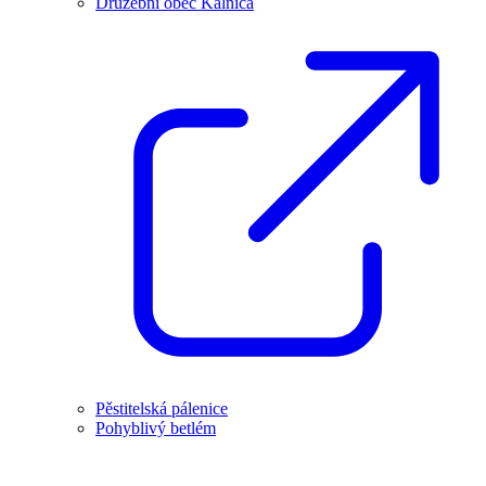
Družební obec Kálnica
Pěstitelská pálenice
Pohyblivý betlém