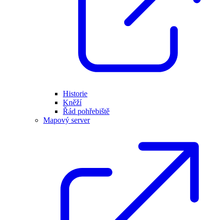
Historie
Kněží
Řád pohřebiště
Mapový server