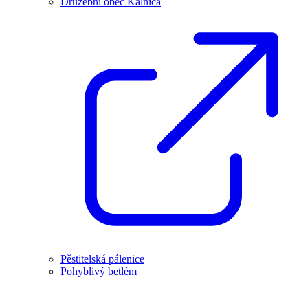
Družební obec Kálnica
Pěstitelská pálenice
Pohyblivý betlém