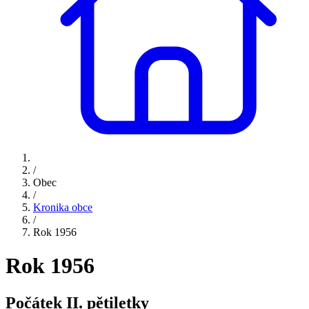
/
Obec
/
Kronika obce
/
Rok 1956
Rok 1956
Počátek II. pětiletky