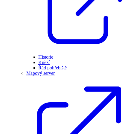
Historie
Kněží
Řád pohřebiště
Mapový server