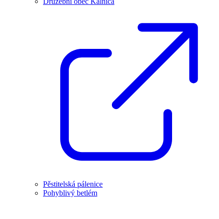
Družební obec Kálnica
Pěstitelská pálenice
Pohyblivý betlém