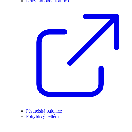
Družební obec Kálnica
Pěstitelská pálenice
Pohyblivý betlém