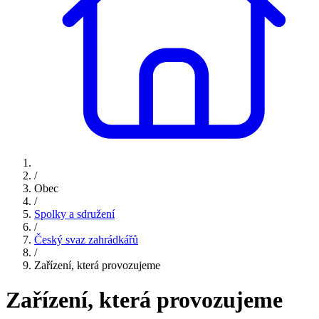
/
Obec
/
Spolky a sdružení
/
Český svaz zahrádkářů
/
Zařízení, která provozujeme
Zařízení, která provozujeme