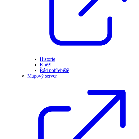
Historie
Kněží
Řád pohřebiště
Mapový server