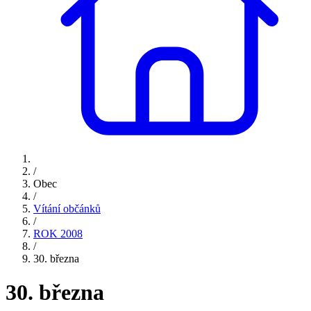
/
Obec
/
Vítání občánků
/
ROK 2008
/
30. března
30. března