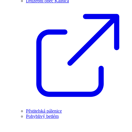
Družební obec Kálnica
Pěstitelská pálenice
Pohyblivý betlém