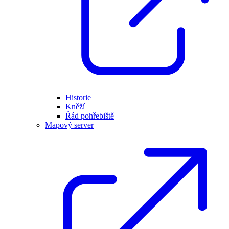
Historie
Kněží
Řád pohřebiště
Mapový server