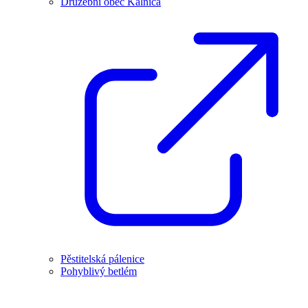
Družební obec Kálnica
Pěstitelská pálenice
Pohyblivý betlém