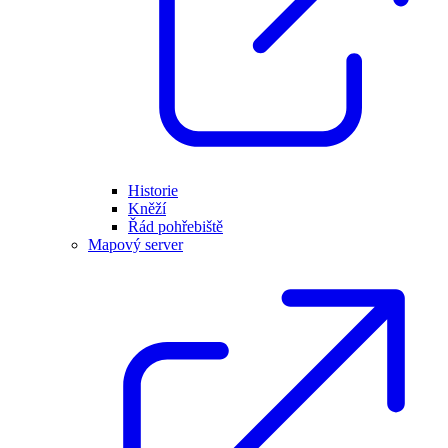
Historie
Kněží
Řád pohřebiště
Mapový server