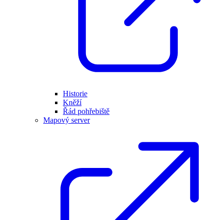
Historie
Kněží
Řád pohřebiště
Mapový server