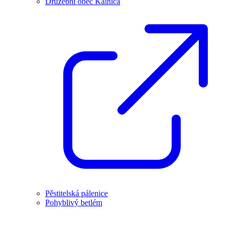
Družební obec Kálnica
Pěstitelská pálenice
Pohyblivý betlém