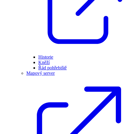
Historie
Kněží
Řád pohřebiště
Mapový server