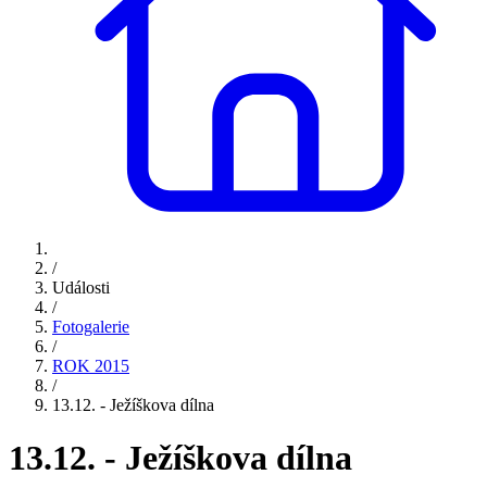
/
Události
/
Fotogalerie
/
ROK 2015
/
13.12. - Ježíškova dílna
13.12. - Ježíškova dílna