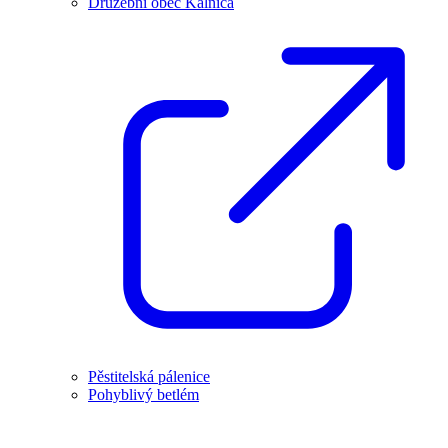
Družební obec Kálnica
Pěstitelská pálenice
Pohyblivý betlém