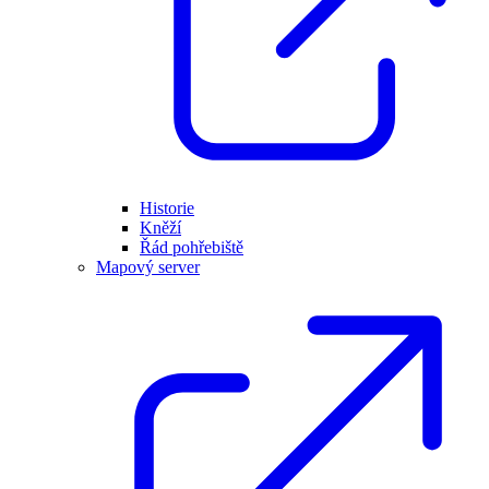
Historie
Kněží
Řád pohřebiště
Mapový server