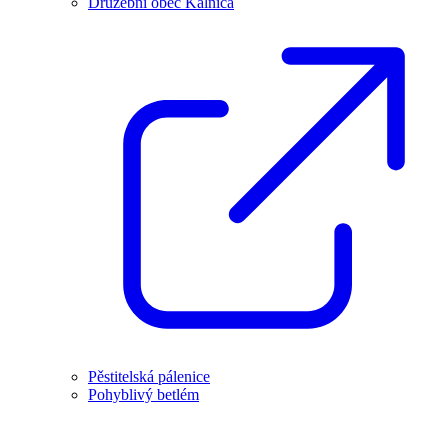
Družební obec Kálnica
Pěstitelská pálenice
Pohyblivý betlém