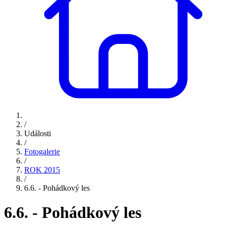
/
Události
/
Fotogalerie
/
ROK 2015
/
6.6. - Pohádkový les
6.6. - Pohádkový les